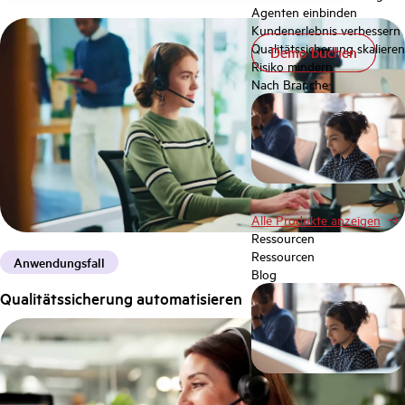
Agenten einbinden
Kundenerlebnis verbessern
Qualitätssicherung skalieren
Demo buchen
Demo buchen
Risiko mindern
Nach Branche
Alle Produkte anzeigen
Ressourcen
Ressourcen
Anwendungsfall
Blog
Qualitätssicherung automatisieren