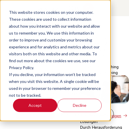
Contact
Login
DE
This website stores cookies on your computer.
These cookies are used to collect information
about how you interact with our website and allow
Produkte
us to remember you. We use this information in
Unsere Produkte
order to improve and customize your browsing
Scorebuddy QA
experience and for analytics and metrics about our
Home
/
De
/
Solutions
Scorebuddy BI
visitors both on this website and other media. To
Scorebuddy AI
find out more about the cookies we use, see our
Scorebuddy Coaching
Privacy Policy.
Lösungen
Scorebuddy Learning
If you decline, your information won’t be tracked
when you visit this website. A single cookie will be
CX-Intelligence, die genau auf Ihre Geschäftsabläufe zugeschnitten ist.
used in your browser to remember your preference
Entdecken Sie unsere Lösungen nach Anwendungsfällen oder Branchen,
not to be tracked.
um Ihren Einstiegspunkt zu finden.
Accept
Decline
Demo buchen
Kostenlose Testversion
Alle Produkte anzeigen
Lösungen
Durch Herausforderung