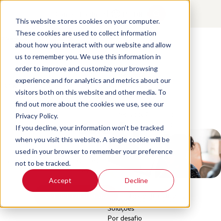
Contact
Login
PT-BR
This website stores cookies on your computer.
These cookies are used to collect information
about how you interact with our website and allow
Produtos
us to remember you. We use this information in
Nossos produtos
order to improve and customize your browsing
Scorebuddy QA
experience and for analytics and metrics about our
Home
/
Pt Br
/
Solutions
Scorebuddy BI
visitors both on this website and other media. To
Scorebuddy AI
find out more about the cookies we use, see our
Scorebuddy Coaching
Privacy Policy.
Soluções
Scorebuddy Learning
If you decline, your information won’t be tracked
when you visit this website. A single cookie will be
Inteligência de experiência do cliente (CX) que se adapta à forma como
used in your browser to remember your preference
sua empresa funciona. Explore por caso de uso ou setor para encontrar
not to be tracked.
seu ponto de partida.
Accept
Decline
Ver demonstração
Teste gratuito
Ver todos os produtos
Soluções
Por desafio