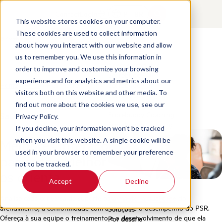
Contact
Login
PT-BR
This website stores cookies on your computer.
These cookies are used to collect information
about how you interact with our website and allow
Produtos
us to remember you. We use this information in
Nossos produtos
order to improve and customize your browsing
Scorebuddy QA
experience and for analytics and metrics about our
Home
/
Pt Br
/
Healthcare
Scorebuddy BI
visitors both on this website and other media. To
Scorebuddy AI
find out more about the cookies we use, see our
Scorebuddy Coaching
Saúde
Privacy Policy.
Scorebuddy Learning
If you decline, your information won’t be tracked
Melhores interações com os
when you visit this website. A single cookie will be
used in your browser to remember your preference
pacientes. Melhor apoio para quem
not to be tracked.
os orienta.
Accept
Decline
Analise cada conversa de suporte para manter a qualidade do
Ver todos os produtos
atendimento, a conformidade com a HIPAA e o desempenho do PSR.
Soluções
Ofereça à sua equipe o treinamento e o desenvolvimento de que ela
Por desafio