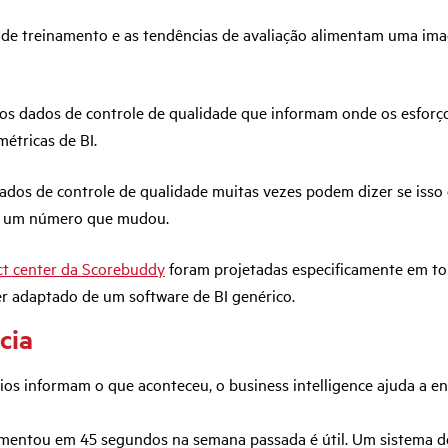
s de treinamento e as tendências de avaliação alimentam uma im
nos dados de controle de qualidade que informam onde os esfor
étricas de BI.
ados de controle de qualidade muitas vezes podem dizer se isso 
nas um número que mudou.
act center da Scorebuddy
foram projetadas especificamente em to
er adaptado de um software de BI genérico.
cia
ios informam o que aconteceu, o business intelligence ajuda a en
mentou em 45 segundos na semana passada é útil. Um sistema d