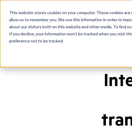
This website stores cookies on your computer. These cookies are u
allow us to remember you. We use this information in order to imp
about our visitors both on this website and other media. To find ou
If you decline, your information won’t be tracked when you visit th
preference not to be tracked.
Home
/
Pt Br
/
Blog
/
Call Center Business Intelligence
Int
tra