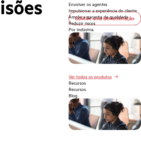
isões
Envolver os agentes
Impulsionar a experiência do cliente
Amplie a garantia de qualidade
Solicite uma demonstração
Solicite uma demonstração
Reduzir riscos
Por indústria
Ver todos os produtos
Recursos
Recursos
Blog