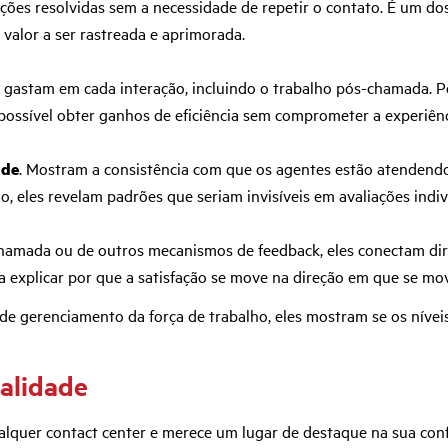
ões resolvidas sem a necessidade de repetir o contato. É um dos m
valor a ser rastreada e aprimorada.
 gastam em cada interação, incluindo o trabalho pós-chamada. 
possível obter ganhos de eficiência sem comprometer a experiênci
ade
. Mostram a consistência com que os agentes estão atendend
o, eles revelam padrões que seriam invisíveis em avaliações indiv
-chamada ou de outros mecanismos de feedback, eles conectam di
 explicar por que a satisfação se move na direção em que se mo
s de gerenciamento da força de trabalho, eles mostram se os níve
ualidade
alquer contact center e merece um lugar de destaque na sua conf