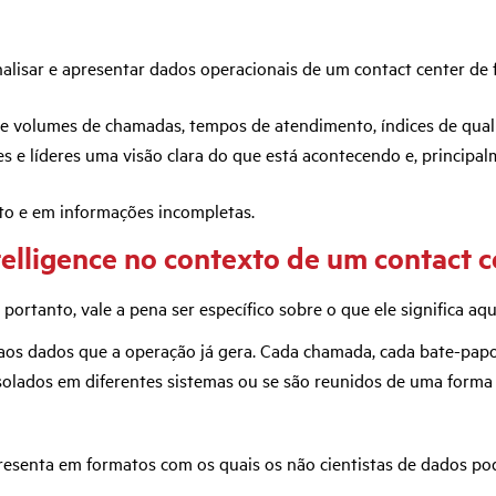
, analisar e apresentar dados operacionais de um contact center 
ive volumes de chamadas, tempos de atendimento, índices de qua
tes e líderes uma visão clara do que está acontecendo e, principa
to e em informações incompletas.
telligence no contexto de um contact 
ortanto, vale a pena ser específico sobre o que ele significa aqu
aos dados que a operação já gera. Cada chamada, cada bate-papo,
olados em diferentes sistemas ou se são reunidos de uma forma q
apresenta em formatos com os quais os não cientistas de dados pod