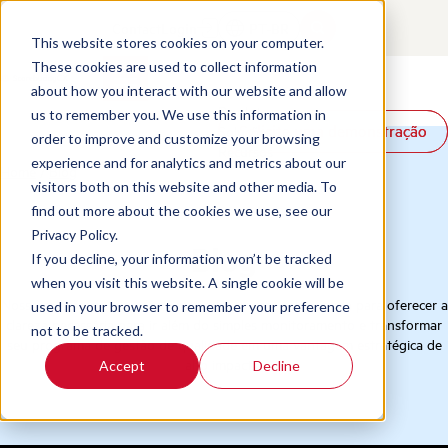
Contact
Login
PT-BR
This website stores cookies on your computer.
These cookies are used to collect information
about how you interact with our website and allow
Produtos
us to remember you. We use this information in
Solicite uma demonstração
Solicite uma demonstração
Soluções
order to improve and customize your browsing
Recursos
experience and for analytics and metrics about our
Home
/
Blog
visitors both on this website and other media. To
find out more about the cookies we use, see our
Privacy Policy.
Blog
If you decline, your information won’t be tracked
when you visit this website. A single cookie will be
Nossa coleção de recursos é meticulosamente selecionada para oferecer a
used in your browser to remember your preference
clareza necessária para ir além do simples monitoramento e transformar
not to be tracked.
seu programa de gestão de qualidade em uma vantagem estratégica de
alto impacto.
Accept
Decline