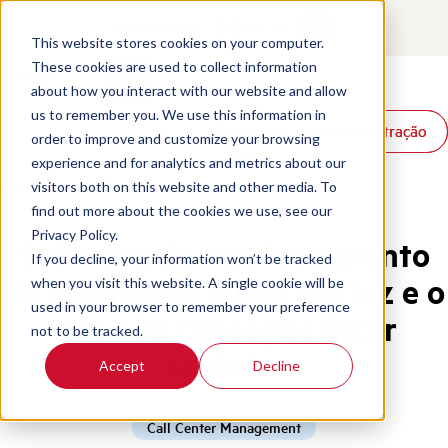
Contact
Login
PT-BR
This website stores cookies on your computer.
These cookies are used to collect information
about how you interact with our website and allow
Produtos
us to remember you. We use this information in
Solicite uma demonstração
Solicite uma demonstração
Soluções
order to improve and customize your browsing
Recursos
experience and for analytics and metrics about our
Home
/
Pt Br
/
Blog
/
Call Monitoring Software
visitors both on this website and other media. To
find out more about the cookies we use, see our
Privacy Policy.
Software de monitoramento
If you decline, your information won’t be tracked
de chamadas: o que ele faz e o
when you visit this website. A single cookie will be
used in your browser to remember your preference
que não consegue fazer
not to be tracked.
sozinho
Accept
Decline
Call Center Management