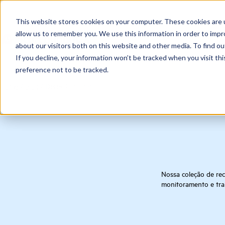
This website stores cookies on your computer. These cookies are u
allow us to remember you. We use this information in order to imp
about our visitors both on this website and other media. To find ou
If you decline, your information won’t be tracked when you visit th
preference not to be tracked.
Home
/
Blog
/
Derek Corcoran
Nossa coleção de rec
monitoramento e tra