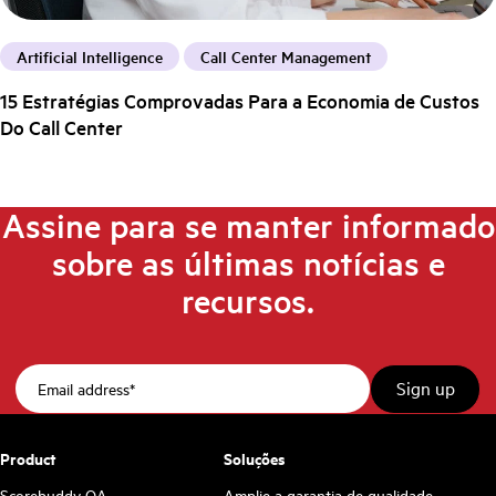
Artificial Intelligence
Call Center Management
15 Estratégias Comprovadas Para a Economia de Custos
Do Call Center
Assine para se manter informado
sobre as últimas notícias e
recursos.
Product
Soluções
Scorebuddy QA
Amplie a garantia de qualidade