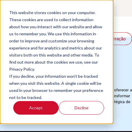
Contact
Login
PT-BR
This website stores cookies on your computer.
These cookies are used to collect information
about how you interact with our website and allow
Produtos
us to remember you. We use this information in
Solicite uma demonstração
Solicite uma demonstração
Soluções
order to improve and customize your browsing
Recursos
experience and for analytics and metrics about our
Home
/
Blog
visitors both on this website and other media. To
find out more about the cookies we use, see our
Privacy Policy.
Blog
If you decline, your information won’t be tracked
when you visit this website. A single cookie will be
Nossa coleção de recursos é meticulosamente selecionada para oferecer a
used in your browser to remember your preference
clareza necessária para ir além do simples monitoramento e transformar
not to be tracked.
seu programa de gestão de qualidade em uma vantagem estratégica de
alto impacto.
Accept
Decline