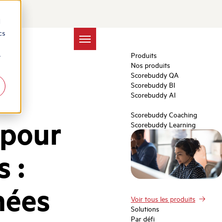
d
cs
Produits
r
Nos produits
Scorebuddy QA
Scorebuddy BI
Scorebuddy AI
Scorebuddy Coaching
 pour
Scorebuddy Learning
s :
nées
Voir tous les produits
Solutions
Par défi