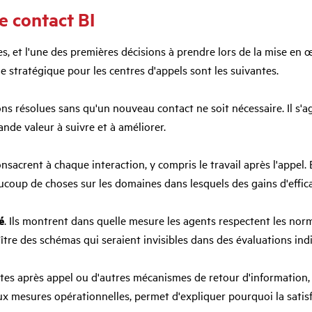
e contact BI
s, et l'une des premières décisions à prendre lors de la mise en œ
e stratégique pour les centres d'appels sont les suivantes.
ns résolues sans qu'un nouveau contact ne soit nécessaire. Il s'agi
rande valeur à suivre et à améliorer.
onsacrent à chaque interaction, y compris le travail après l'appel.
 beaucoup de choses sur les domaines dans lesquels des gains d'effi
é
. Ils montrent dans quelle mesure les agents respectent les norm
aître des schémas qui seraient invisibles dans des évaluations indi
tes après appel ou d'autres mécanismes de retour d'information, i
aux mesures opérationnelles, permet d'expliquer pourquoi la satisf