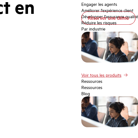
ct en
Engager les agents
Améliorer l'expérience client
Développer l'assurance qualité
Réserver une démo
Réserver une démo
Réduire les risques
Par industrie
Voir tous les produits
Ressources
Ressources
Blog