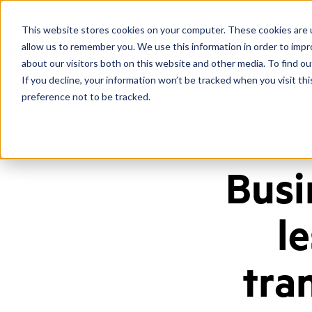
This website stores cookies on your computer. These cookies are u
allow us to remember you. We use this information in order to imp
about our visitors both on this website and other media. To find ou
If you decline, your information won’t be tracked when you visit th
preference not to be tracked.
Home
/
Fr
/
Blog
/
Call Center Business Intelligence
Busi
le
tra