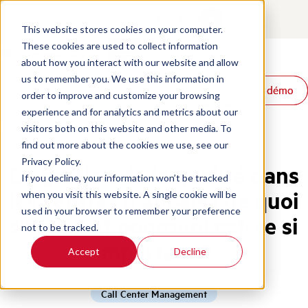
Contact
Login
FR
This website stores cookies on your computer.
These cookies are used to collect information
about how you interact with our website and allow
Produits
us to remember you. We use this information in
Réserver une démo
Réserver une démo
Solutions
order to improve and customize your browsing
Ressources
experience and for analytics and metrics about our
Home
/
Fr
/
Blog
/
Call Center Quality Management
visitors both on this website and other media. To
find out more about the cookies we use, see our
Privacy Policy.
La gestion de la qualité dans
If you decline, your information won’t be tracked
les centres d'appels : de quoi
when you visit this website. A single cookie will be
used in your browser to remember your preference
s'agit-il et pourquoi est-ce si
not to be tracked.
important ?
Accept
Decline
Call Center Management