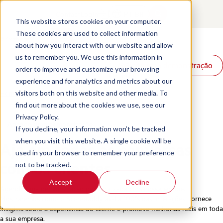
Contact
Login
PT-BR
This website stores cookies on your computer.
These cookies are used to collect information
about how you interact with our website and allow
Produtos
us to remember you. We use this information in
Solicite uma demonstração
Solicite uma demonstração
Soluções
order to improve and customize your browsing
Recursos
experience and for analytics and metrics about our
Home
/
Pt Br
/
Demo
visitors both on this website and other media. To
find out more about the cookies we use, see our
Privacy Policy.
Agende uma demonstração
If you decline, your information won’t be tracked
when you visit this website. A single cookie will be
Aja em todas as conversas
used in your browser to remember your preference
com os clientes
not to be tracked.
Accept
Decline
Agende uma demonstração personalizada com nossa equipe.
Mostraremos como o Scorebuddy avalia 100% das interações, fornece
insights sobre a experiência do cliente e promove melhorias reais em toda
a sua empresa.