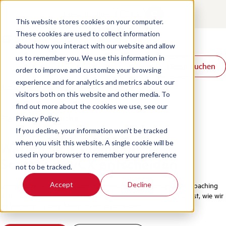
Contact
Login
DE
This website stores cookies on your computer.
These cookies are used to collect information
about how you interact with our website and allow
Produkte
us to remember you. We use this information in
Demo buchen
Demo buchen
Lösungen
order to improve and customize your browsing
Ressourcen
experience and for analytics and metrics about our
Home
/
De
/
Compare
visitors both on this website and other media. To
find out more about the cookies we use, see our
Plattformvergleiche
Privacy Policy.
If you decline, your information won’t be tracked
Warum sich Teams für
when you visit this website. A single cookie will be
used in your browser to remember your preference
ScorebuddyCX entscheiden
not to be tracked.
Accept
Decline
ScorebuddyCX vereint Qualitätssicherung, Gesprächsanalyse, Coaching
und Schulung in einer geschlossenen Plattform. Sehen Sie selbst, wie wir
im Vergleich zu den Alternativen abschneiden.