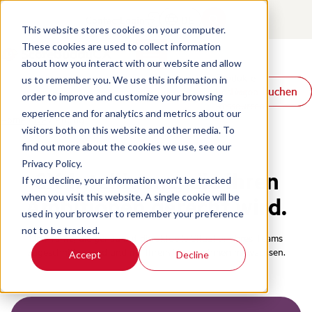
Contact
Login
DE
This website stores cookies on your computer.
These cookies are used to collect information
about how you interact with our website and allow
Produkte
us to remember you. We use this information in
Demo buchen
Demo buchen
Lösungen
order to improve and customize your browsing
Ressourcen
experience and for analytics and metrics about our
Home
/
De
/
Pricing
visitors both on this website and other media. To
find out more about the cookies we use, see our
Privacy Policy.
CX-Intelligenz, die Ihren
If you decline, your information won’t be tracked
when you visit this website. A single cookie will be
Ambitionen gerecht wird.
used in your browser to remember your preference
not to be tracked.
Drei Tarife, die genau auf die aktuelle Situation Ihres Teams
zugeschnitten sind und mit Ihrem Unternehmen mitwachsen.
Accept
Decline