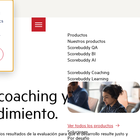
d
cs
Productos
r
Nuestros productos
Scorebuddy QA
Scorebuddy BI
Scorebuddy AI
Scorebuddy Coaching
Scorebuddy Learning
coaching y la
dimiento.
Ver todos los productos
Soluciones
s resultados de la evaluación para que el desarrollo resulte justo y
Por desafío