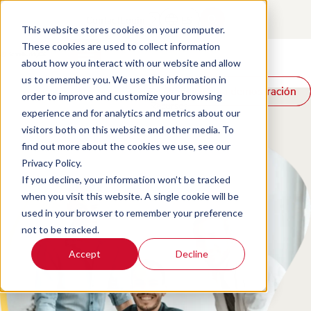
Contact
Login
ES
This website stores cookies on your computer.
These cookies are used to collect information
about how you interact with our website and allow
Productos
us to remember you. We use this information in
Reservar una demostración
Reservar una demostración
Soluciones
order to improve and customize your browsing
Recursos
experience and for analytics and metrics about our
visitors both on this website and other media. To
find out more about the cookies we use, see our
Privacy Policy.
If you decline, your information won’t be tracked
when you visit this website. A single cookie will be
used in your browser to remember your preference
not to be tracked.
Accept
Decline