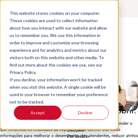
Contact
Login
PT-BR
This website stores cookies on your computer.
These cookies are used to collect information
about how you interact with our website and allow
Produtos
us to remember you. We use this information in
Nossos produtos
order to improve and customize your browsing
Scorebuddy QA
experience and for analytics and metrics about our
Home
/
Pt Br
/
Boost Customer Experience
Scorebuddy BI
visitors both on this website and other media. To
Scorebuddy AI
find out more about the cookies we use, see our
Scorebuddy Coaching
Melhorar a experiência do cliente
Privacy Policy.
Scorebuddy Learning
If you decline, your information won’t be tracked
Tenha uma visão completa da
when you visit this website. A single cookie will be
used in your browser to remember your preference
experiência do cliente. Tome
not to be tracked.
medidas com base no que descobrir.
Accept
Decline
Analise todas as interações por telefone, chat e e-mail para entender o
Ver todos os produtos
que influencia os resultados da experiência do cliente. Use essas
Soluções
informações para melhorar o desempenho dos atendentes, reduzir atritos
Por desafio