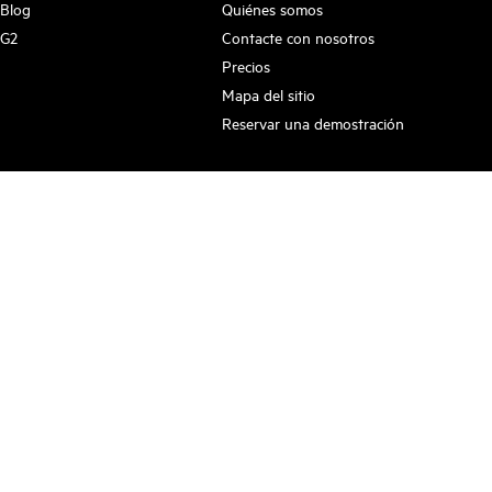
Blog
Quiénes somos
G2
Contacte con nosotros
Precios
Mapa del sitio
Reservar una demostración
Suscríbete para estar informado de las últimas
novedades
Follow Us
Terms and Conditions
Privacy Policy
Sitemap