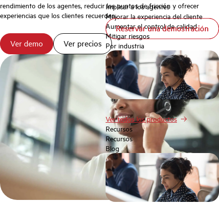
rendimiento de los agentes, reducir los puntos de fricción y ofrecer
Implicar a los agentes
experiencias que los clientes recuerden.
Mejorar la experiencia del cliente
Aumentar el control de calidad
Reservar una demostración
Reservar una demostración
Mitigar riesgos
Ver demo
Ver precios
Por industria
Ver todos los productos
Recursos
Recursos
Blog