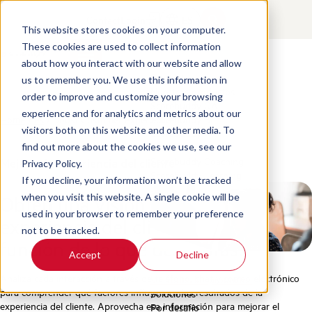
Contact
Login
ES
This website stores cookies on your computer.
These cookies are used to collect information
about how you interact with our website and allow
Productos
us to remember you. We use this information in
Nuestros productos
order to improve and customize your browsing
Scorebuddy QA
experience and for analytics and metrics about our
Home
/
Es
/
Boost Customer Experience
Scorebuddy BI
visitors both on this website and other media. To
Scorebuddy AI
find out more about the cookies we use, see our
Scorebuddy Coaching
Mejorar la experiencia del cliente
Privacy Policy.
Scorebuddy Learning
If you decline, your information won’t be tracked
Obtén una visión completa de la
when you visit this website. A single cookie will be
used in your browser to remember your preference
experiencia del cliente. Actúa en
not to be tracked.
función de lo que descubras.
Accept
Decline
Analiza cada interacción a través de teléfono, chat y correo electrónico
Ver todos los productos
para comprender qué factores influyen en los resultados de la
Soluciones
experiencia del cliente. Aprovecha esa información para mejorar el
Por desafío