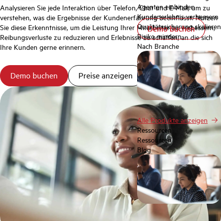
Agenten einbinden
Analysieren Sie jede Interaktion über Telefon, Chat und E-Mail, um zu
Kundenerlebnis verbessern
verstehen, was die Ergebnisse der Kundenerfahrung beeinflusst. Nutzen
Qualitätssicherung skalieren
Sie diese Erkenntnisse, um die Leistung Ihrer Mitarbeiter zu verbessern,
Demo buchen
Demo buchen
Risiko mindern
Reibungsverluste zu reduzieren und Erlebnisse zu schaffen, an die sich
Nach Branche
Ihre Kunden gerne erinnern.
Demo buchen
Preise anzeigen
Alle Produkte anzeigen
Ressourcen
Ressourcen
Blog