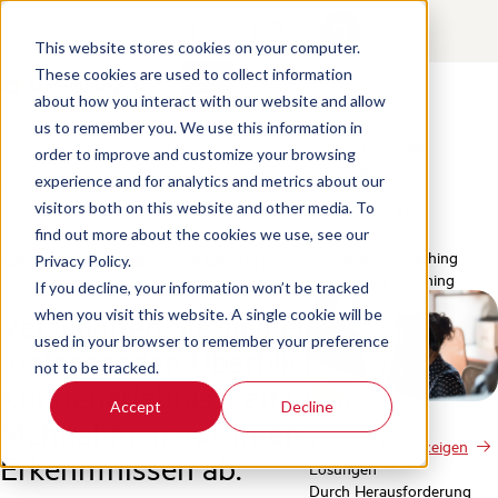
Contact
Login
DE
This website stores cookies on your computer.
These cookies are used to collect information
about how you interact with our website and allow
Produkte
us to remember you. We use this information in
Unsere Produkte
order to improve and customize your browsing
Scorebuddy QA
experience and for analytics and metrics about our
Home
/
De
/
Boost Customer Experience
Scorebuddy BI
visitors both on this website and other media. To
Scorebuddy AI
find out more about the cookies we use, see our
Scorebuddy Coaching
Das Kundenerlebnis verbessern
Privacy Policy.
Scorebuddy Learning
If you decline, your information won’t be tracked
Verschaffen Sie sich einen
when you visit this website. A single cookie will be
used in your browser to remember your preference
umfassenden Überblick über das
not to be tracked.
Kundenerlebnis. Leiten Sie
Accept
Decline
Maßnahmen aus Ihren
Alle Produkte anzeigen
Erkenntnissen ab.
Lösungen
Durch Herausforderung