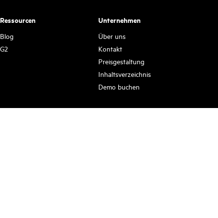
Ressourcen
Unternehmen
Blog
Über uns
G2
Kontakt
Preisgestaltung
Inhaltsverzeichnis
Demo buchen
Abonnieren Sie, um über die neuesten
Nachrichten informiert zu bleiben