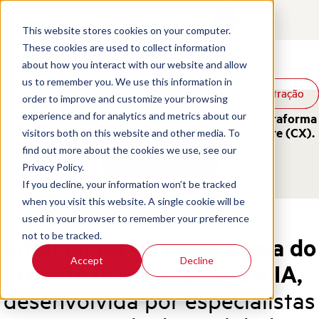
Contact
Login
PT-BR
This website stores cookies on your computer.
These cookies are used to collect information
about how you interact with our website and allow
Produtos
us to remember you. We use this information in
Solicite uma demonstração
Solicite uma demonstração
Soluções
order to improve and customize your browsing
Recursos
experience and for analytics and metrics about our
O Scorebuddy agora é o ScorebuddyCX: uma plataforma
completa de inteligência de experiência do cliente (CX).
visitors both on this website and other media. To
find out more about the cookies we use, see our
Descubra por quê
Privacy Policy.
If you decline, your information won’t be tracked
when you visit this website. A single cookie will be
used in your browser to remember your preference
not to be tracked.
Inteligência de experiência do
Accept
Decline
cliente (CX) baseada em IA,
desenvolvida por especialistas