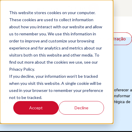
Contact
Login
PT-BR
This website stores cookies on your computer.
These cookies are used to collect information
about how you interact with our website and allow
Produtos
us to remember you. We use this information in
Solicite uma demonstração
Solicite uma demonstração
Soluções
order to improve and customize your browsing
Recursos
experience and for analytics and metrics about our
Home
/
Blog
visitors both on this website and other media. To
find out more about the cookies we use, see our
Privacy Policy.
Blog
If you decline, your information won’t be tracked
when you visit this website. A single cookie will be
Nossa coleção de recursos é meticulosamente selecionada para oferecer a
used in your browser to remember your preference
clareza necessária para ir além do simples monitoramento e transformar
not to be tracked.
seu programa de gestão de qualidade em uma vantagem estratégica de
alto impacto.
Accept
Decline