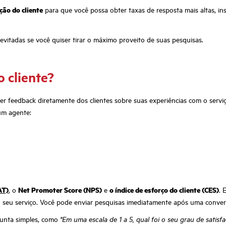
ção do cliente
para que você possa obter taxas de resposta mais altas, i
itadas se você quiser tirar o máximo proveito de suas pesquisas.
 cliente?
r feedback diretamente dos clientes sobre suas experiências com o serviç
um agente:
AT)
, o
Net Promoter Score (NPS)
e
o índice de esforço do cliente (CES)
. 
o seu serviço. Você pode enviar pesquisas imediatamente após uma conver
gunta simples, como
"Em uma escala de 1 a 5, qual foi o seu grau de sati