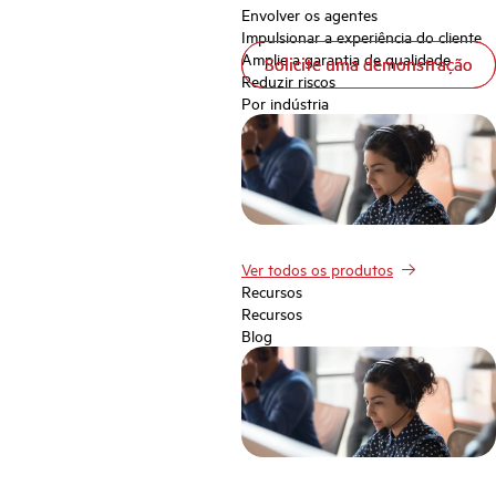
Envolver os agentes
Impulsionar a experiência do cliente
Amplie a garantia de qualidade
Solicite uma demonstração
Solicite uma demonstração
Reduzir riscos
Por indústria
Ver todos os produtos
Recursos
Recursos
Blog