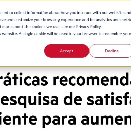
Contact
Login
PT-BR
sed to collect information about how you interact with our website an
rove and customize your browsing experience and for analytics and metri
t more about the cookies we use, see our Privacy Policy.
is website. A single cookie will be used in your browser to remember you
Accept
Decline
ráticas recomen
esquisa de satis
liente para aumen