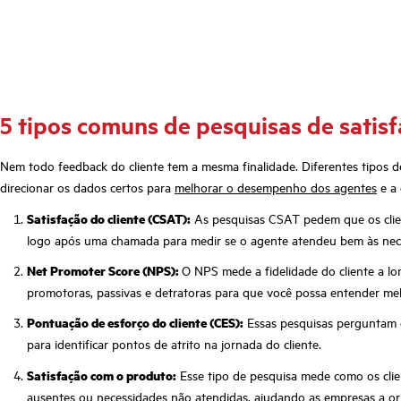
5 tipos comuns de pesquisas de satisf
Nem todo feedback do cliente tem a mesma finalidade. Diferentes tipos
direcionar os dados certos para
melhorar o desempenho dos agentes
e a 
Satisfação do cliente (CSAT):
As pesquisas CSAT pedem que os client
logo após uma chamada para medir se o agente atendeu bem às nece
Net Promoter Score (NPS):
O NPS mede a fidelidade do cliente a lo
promotoras, passivas e detratoras para que você possa entender mel
Pontuação de esforço do cliente (CES):
Essas pesquisas perguntam co
para identificar pontos de atrito na jornada do cliente.
Satisfação com o produto:
Esse tipo de pesquisa mede como os clien
ausentes ou necessidades não atendidas, ajudando as empresas a or