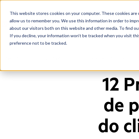
This website stores cookies on your computer. These cookies are u
allow us to remember you. We use this information in order to imp
about our visitors both on this website and other media. To find ou
If you decline, your information won’t be tracked when you visit th
preference not to be tracked.
Home
/
Pt Br
/
Blog
/
Customer Satisfaction Survey Best Practices
12 P
de p
do c