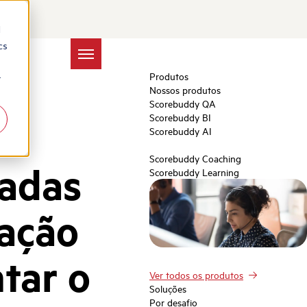
d
cs
Produtos
r
Nossos produtos
Scorebuddy QA
Scorebuddy BI
Scorebuddy AI
Scorebuddy Coaching
dadas
Scorebuddy Learning
fação
tar o
Ver todos os produtos
Soluções
Por desafio