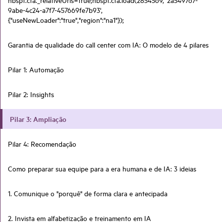
9abe-4c24-a7f7-457669fe7b93',
{"useNewLoader":"true","region":"na1"});
Garantia de qualidade do call center com IA: O modelo de 4 pilares
Pilar 1: Automação
Pilar 2: Insights
Pilar 3: Ampliação
Pilar 4: Recomendação
Como preparar sua equipe para a era humana e de IA: 3 ideias
1. Comunique o "porquê" de forma clara e antecipada
2. Invista em alfabetização e treinamento em IA