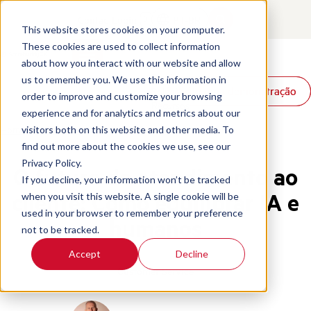
Contact
Login
PT-BR
This website stores cookies on your computer.
These cookies are used to collect information
about how you interact with our website and allow
Produtos
us to remember you. We use this information in
Solicite uma demonstração
Solicite uma demonstração
Soluções
order to improve and customize your browsing
Recursos
experience and for analytics and metrics about our
Home
/
Pt Br
/
Blog
/
Future Of Customer Service Ai
visitors both on this website and other media. To
find out more about the cookies we use, see our
Privacy Policy.
O futuro do atendimento ao
If you decline, your information won’t be tracked
cliente: Como equilibrar IA e
when you visit this website. A single cookie will be
used in your browser to remember your preference
humanos
not to be tracked.
Accept
Decline
Customer Service