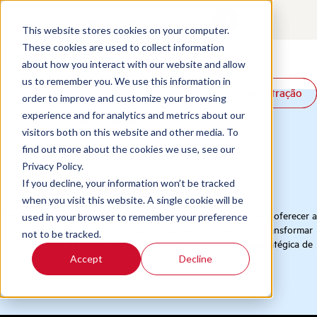
Contact
Login
PT-BR
This website stores cookies on your computer.
These cookies are used to collect information
about how you interact with our website and allow
Produtos
us to remember you. We use this information in
Solicite uma demonstração
Solicite uma demonstração
Soluções
order to improve and customize your browsing
Recursos
experience and for analytics and metrics about our
Home
/
Blog
/
David McGeough
visitors both on this website and other media. To
find out more about the cookies we use, see our
Privacy Policy.
Blog
If you decline, your information won’t be tracked
when you visit this website. A single cookie will be
Nossa coleção de recursos é meticulosamente selecionada para oferecer a
used in your browser to remember your preference
clareza necessária para ir além do simples monitoramento e transformar
not to be tracked.
seu programa de gestão de qualidade em uma vantagem estratégica de
alto impacto.
Accept
Decline