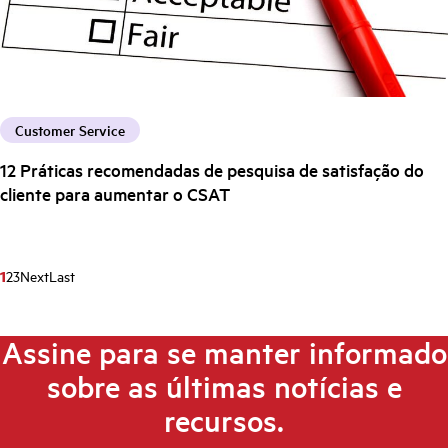
Customer Service
12 Práticas recomendadas de pesquisa de satisfação do
cliente para aumentar o CSAT
1
2
3
Next
Last
Assine para se manter informado
sobre as últimas notícias e
recursos.