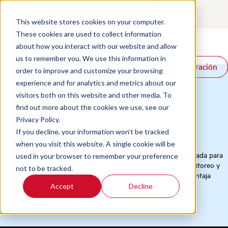
Contact
Login
ES
This website stores cookies on your computer.
These cookies are used to collect information
about how you interact with our website and allow
Productos
us to remember you. We use this information in
Reservar una demostración
Reservar una demostración
Soluciones
order to improve and customize your browsing
Recursos
experience and for analytics and metrics about our
Home
/
Blog
visitors both on this website and other media. To
find out more about the cookies we use, see our
Privacy Policy.
Blog
If you decline, your information won’t be tracked
when you visit this website. A single cookie will be
Nuestra colección de recursos está meticulosamente seleccionada para
used in your browser to remember your preference
brindarle la claridad necesaria para ir más allá del simple monitoreo y
not to be tracked.
transformar su programa de gestión de calidad en una ventaja
estratégica de alto impacto.
Accept
Decline