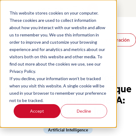
Contact
Login
ES
This website stores cookies on your computer.
These cookies are used to collect information
about how you interact with our website and allow
Productos
us to remember you. We use this information in
Reservar una demostración
Reservar una demostración
Soluciones
order to improve and customize your browsing
Recursos
experience and for analytics and metrics about our
Home
/
Es
/
Blog
/
Cto Ai Adoption Challenges Solutions
visitors both on this website and other media. To
find out more about the cookies we use, see our
Privacy Policy.
9 problemas para los
If you decline, your information won’t be tracked
directores de tecnología que
when you visit this website. A single cookie will be
used in your browser to remember your preference
adoptan soluciones de IA:
not to be tracked.
Cómo resolverlos
Accept
Decline
Artificial Intelligence