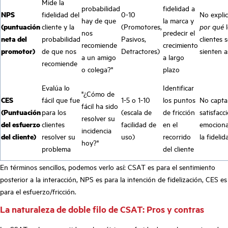
Mide la
probabilidad
fidelidad a
NPS
fidelidad del
0-10
No expli
hay de que
la marca y
(puntuación
cliente y la
(Promotores,
por qué
l
nos
predecir el
neta del
probabilidad
Pasivos,
clientes 
recomiende
crecimiento
promotor)
de que nos
Detractores)
sienten a
a un amigo
a largo
recomiende
o colega?"
plazo
Evalúa lo
Identificar
"¿Cómo de
CES
fácil que fue
1-5 o 1-10
los puntos
No capta
fácil ha sido
(Puntuación
para los
(escala de
de fricción
satisfacc
resolver su
del esfuerzo
clientes
facilidad de
en el
emociona
incidencia
del cliente)
resolver su
uso)
recorrido
la fidelid
hoy?"
problema
del cliente
En términos sencillos, podemos verlo así: CSAT es para el sentimiento
posterior a la interacción, NPS es para la intención de fidelización, CES es
para el esfuerzo/fricción.
La naturaleza de doble filo de CSAT: Pros y contras