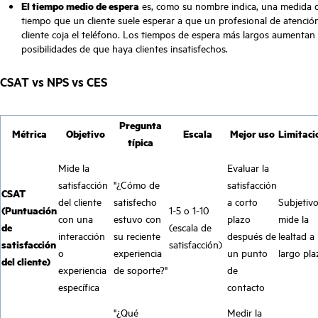
El tiempo medio de espera
es, como su nombre indica, una medida 
tiempo que un cliente suele esperar a que un profesional de atención
cliente coja el teléfono. Los tiempos de espera más largos aumentan 
posibilidades de que haya clientes insatisfechos.
CSAT vs NPS vs CES
Pregunta
Métrica
Objetivo
Escala
Mejor uso
Limitaci
típica
Mide la
Evaluar la
satisfacción
"¿Cómo de
satisfacción
CSAT
del cliente
satisfecho
a corto
Subjetivo
(Puntuación
1-5 o 1-10
con una
estuvo con
plazo
mide la
de
(escala de
interacción
su reciente
después de
lealtad a
satisfacción
satisfacción)
o
experiencia
un punto
largo pla
del cliente)
experiencia
de soporte?"
de
específica
contacto
"¿Qué
Medir la