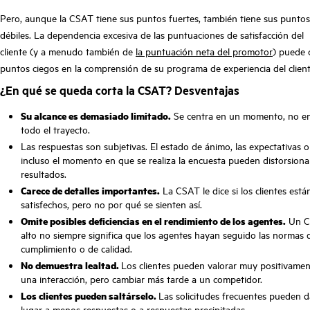
Pero, aunque la CSAT tiene sus puntos fuertes, también tiene sus puntos
débiles. La dependencia excesiva de las puntuaciones de satisfacción del
cliente (y a menudo también de
la puntuación neta del promotor
) puede 
puntos ciegos en la comprensión de su programa de experiencia del client
¿En qué se queda corta la CSAT? Desventajas
Su alcance es demasiado limitado.
Se centra en un momento, no e
todo el trayecto.
Las respuestas son subjetivas. El estado de ánimo, las expectativas o
incluso el momento en que se realiza la encuesta pueden distorsiona
resultados.
Carece de detalles importantes.
La CSAT le dice si los clientes está
satisfechos, pero no por qué se sienten así.
Omite posibles deficiencias en el rendimiento de los agentes.
Un C
alto no siempre significa que los agentes hayan seguido las normas 
cumplimiento o de calidad.
No demuestra lealtad.
Los clientes pueden valorar muy positivame
una interacción, pero cambiar más tarde a un competidor.
Los clientes pueden saltárselo.
Las solicitudes frecuentes pueden d
lugar a menos respuestas o a respuestas precipitadas.