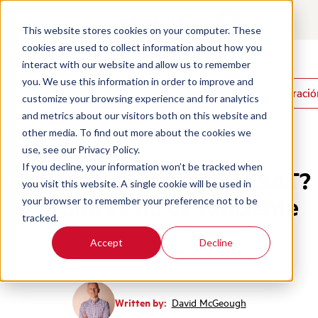
Contact
Login
ES
This website stores cookies on your computer. These
cookies are used to collect information about how you
interact with our website and allow us to remember
Productos
you. We use this information in order to improve and
Reservar una demostració
Reservar una demostració
Soluciones
customize your browsing experience and for analytics
Recursos
and metrics about our visitors both on this website and
Home
/
Es
/
Blog
/
Csat Score
other media. To find out more about the cookies we
use, see our Privacy Policy.
If you decline, your information won’t be tracked when
¿Qué es la puntuación CSAT?
you visit this website. A single cookie will be used in
Por qué ya no es suficiente
your browser to remember your preference not to be
tracked.
Accept
Decline
Customer Service
Written by:
David McGeough