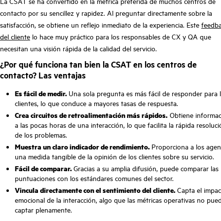
La CSAT se ha convertido en la métrica preferida de muchos centros de
contacto por su sencillez y rapidez. Al preguntar directamente sobre la
satisfacción, se obtiene un reflejo inmediato de la experiencia. Este
feedb
del cliente
lo hace muy práctico para los responsables de CX y QA que
necesitan una visión rápida de la calidad del servicio.
¿Por qué funciona tan bien la CSAT en los centros de
contacto? Las ventajas
Es fácil de medir.
Una sola pregunta es más fácil de responder para 
clientes, lo que conduce a mayores tasas de respuesta.
Crea circuitos de retroalimentación más rápidos.
Obtiene informac
a las pocas horas de una interacción, lo que facilita la rápida resoluc
de los problemas.
Muestra un claro indicador de rendimiento.
Proporciona a los agen
una medida tangible de la opinión de los clientes sobre su servicio.
Fácil de comparar.
Gracias a su amplia difusión, puede comparar las
puntuaciones con los estándares comunes del sector.
Vincula directamente con el sentimiento del cliente.
Capta el impa
emocional de la interacción, algo que las métricas operativas no pue
captar plenamente.