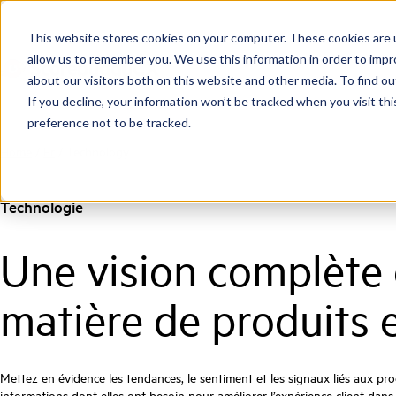
This website stores cookies on your computer. These cookies are u
allow us to remember you. We use this information in order to imp
about our visitors both on this website and other media. To find ou
If you decline, your information won’t be tracked when you visit th
preference not to be tracked.
Home
/
Fr
/
Technology
Technologie
Une vision complète d
matière de produits e
Mettez en évidence les tendances, le sentiment et les signaux liés aux pro
informations dont elles ont besoin pour améliorer l’expérience client dans 