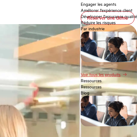
Engager les agents
Améliorer l'expérience client
Développer l'assurance qualité
Réserver une démo
Réserver une démo
Réduire les risques
Par industrie
Voir tous les produits
Ressources
Ressources
Blog