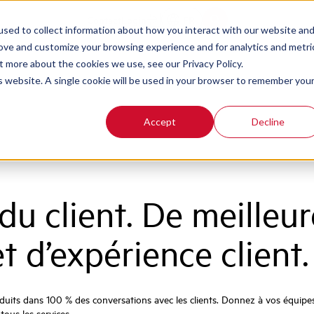
Contact
Login
FR
sed to collect information about how you interact with our website an
rove and customize your browsing experience and for analytics and metri
t more about the cookies we use, see our Privacy Policy.
is website. A single cookie will be used in your browser to remember you
Accept
Decline
u client. De meilleur
t d’expérience client.
duits dans 100 % des conversations avec les clients. Donnez à vos équipes 
tous les services.