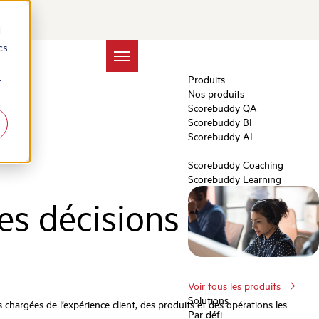
d
cs
Produits
r
Nos produits
Scorebuddy QA
Scorebuddy BI
Scorebuddy AI
Scorebuddy Coaching
Scorebuddy Learning
es décisions en
Voir tous les produits
Solutions
chargées de l’expérience client, des produits et des opérations les
Par défi