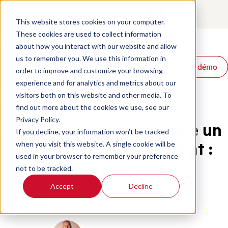
Contact
Login
FR
This website stores cookies on your computer.
These cookies are used to collect information
about how you interact with our website and allow
Produits
us to remember you. We use this information in
Réserver une démo
Réserver une démo
Solutions
order to improve and customize your browsing
Ressources
experience and for analytics and metrics about our
Home
/
Fr
/
Blog
/
Customer Support Chatbot Guide
visitors both on this website and other media. To
find out more about the cookies we use, see our
Privacy Policy.
Comment mettre en place un
If you decline, your information won’t be tracked
chatbot de support client :
when you visit this website. A single cookie will be
used in your browser to remember your preference
guide en 10 étapes
not to be tracked.
Accept
Decline
Customer Service