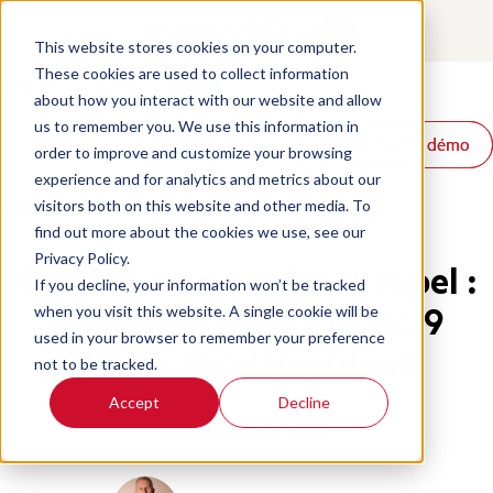
Contact
Login
FR
This website stores cookies on your computer.
These cookies are used to collect information
about how you interact with our website and allow
Produits
us to remember you. We use this information in
Réserver une démo
Réserver une démo
Solutions
order to improve and customize your browsing
Ressources
experience and for analytics and metrics about our
Home
/
Fr
/
Blog
/
Call Center Management
visitors both on this website and other media. To
find out more about the cookies we use, see our
Privacy Policy.
Gestion d'un centre d'appel :
If you decline, your information won’t be tracked
Comment maîtriser les 9
when you visit this website. A single cookie will be
used in your browser to remember your preference
piliers fondamentaux
not to be tracked.
Accept
Decline
Call Center Management