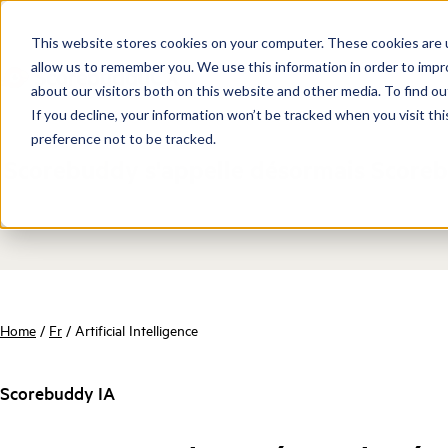
This website stores cookies on your computer. These cookies are u
allow us to remember you. We use this information in order to imp
about our visitors both on this website and other media. To find ou
If you decline, your information won’t be tracked when you visit th
preference not to be tracked.
Scorebuddy s'appelle désormais Scorebu
Home
/
Fr
/
Artificial Intelligence
Scorebuddy IA