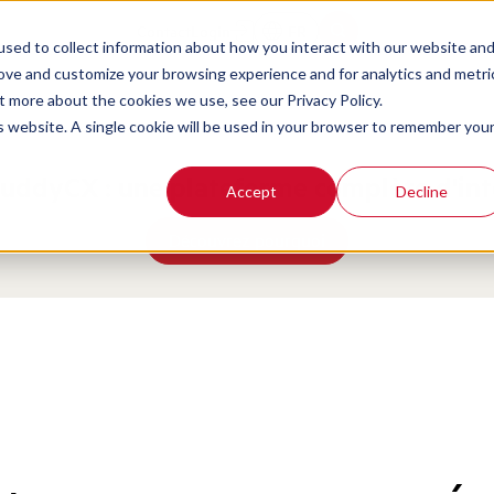
Contact
Login
FR
sed to collect information about how you interact with our website an
rove and customize your browsing experience and for analytics and metri
t more about the cookies we use, see our Privacy Policy.
is website. A single cookie will be used in your browser to remember you
ddyCX : une plateforme complète d'intel
Accept
Decline
Découvrez pourquoi