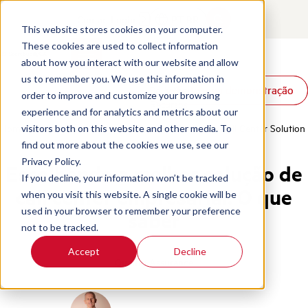
Contact
Login
PT-BR
This website stores cookies on your computer.
These cookies are used to collect information
about how you interact with our website and allow
Produtos
us to remember you. We use this information in
Solicite uma demonstração
Solicite uma demonstração
Soluções
order to improve and customize your browsing
Recursos
experience and for analytics and metrics about our
Home
/
Pt Br
/
Blog
/
Choosing The Best Enterprise Call Center Solution
visitors both on this website and other media. To
find out more about the cookies we use, see our
Privacy Policy.
Escolhendo a melhor solução de
If you decline, your information won’t be tracked
call center empresarial: O que
when you visit this website. A single cookie will be
used in your browser to remember your preference
saber
not to be tracked.
Accept
Decline
Quality Assurance