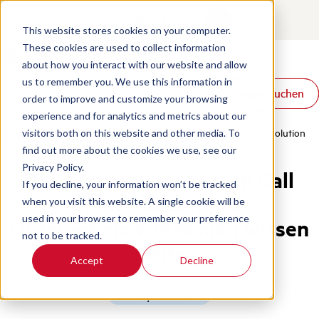
Contact
Login
DE
This website stores cookies on your computer.
These cookies are used to collect information
about how you interact with our website and allow
Produkte
us to remember you. We use this information in
Demo buchen
Demo buchen
Lösungen
order to improve and customize your browsing
Ressourcen
experience and for analytics and metrics about our
Home
/
De
/
Blog
/
Choosing The Best Enterprise Call Center Solution
visitors both on this website and other media. To
find out more about the cookies we use, see our
Privacy Policy.
Die Auswahl der besten Call
If you decline, your information won’t be tracked
Center-Lösung für
when you visit this website. A single cookie will be
used in your browser to remember your preference
Unternehmen: Was man wissen
not to be tracked.
sollte
Accept
Decline
Quality Assurance