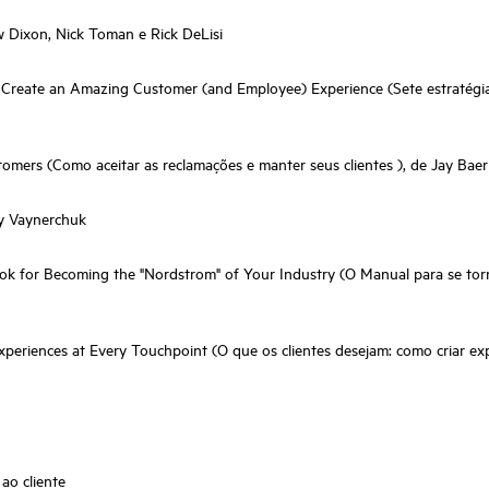
w Dixon, Nick Toman e Rick DeLisi
reate an Amazing Customer (and Employee) Experience (Sete estratégias d
ers (Como aceitar as reclamações e manter seus clientes ), de Jay Baer
y Vaynerchuk
 for Becoming the "Nordstrom" of Your Industry (O Manual para se torna
eriences at Every Touchpoint (O que os clientes desejam: como criar exp
ao cliente