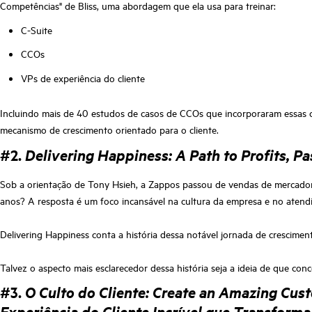
Competências" de Bliss, uma abordagem que ela usa para treinar:
C-Suite
CCOs
VPs de experiência do cliente
Incluindo mais de 40 estudos de casos de CCOs que incorporaram essas ci
mecanismo de crescimento orientado para o cliente.
#2.
Delivering Happiness: A Path to Profits, P
Sob a orientação de Tony Hsieh, a Zappos passou de vendas de mercado
anos? A resposta é um foco incansável na cultura da empresa e no atendi
Delivering Happiness conta a história dessa notável jornada de crescim
Talvez o aspecto mais esclarecedor dessa história seja a ideia de que co
#3.
O Culto do Cliente: Create an Amazing Cus
Experiência do Cliente Incrível que Transforma