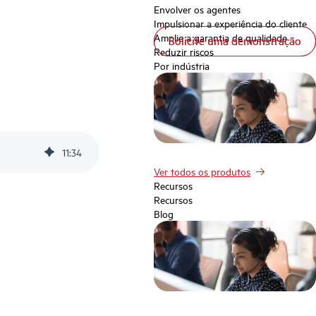
Envolver os agentes
Impulsionar a experiência do cliente
Amplie a garantia de qualidade
Solicite uma demonstração
Solicite uma demonstração
Reduzir riscos
Por indústria
11
:
34
Ver todos os produtos
Recursos
Recursos
Blog