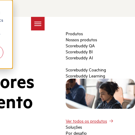
d
cs
Produtos
r
Nossos produtos
Scorebuddy QA
Scorebuddy BI
Scorebuddy AI
Scorebuddy Coaching
hores
Scorebuddy Learning
ento
Ver todos os produtos
Soluções
Por desafio