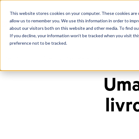
This website stores cookies on your computer. These cookies are u
allow us to remember you. We use this information in order to imp
about our visitors both on this website and other media. To find ou
If you decline, your information won’t be tracked when you visit th
preference not to be tracked.
Home
/
Pt Br
/
Blog
/
11 Best Customer Service Books
Uma 
liv