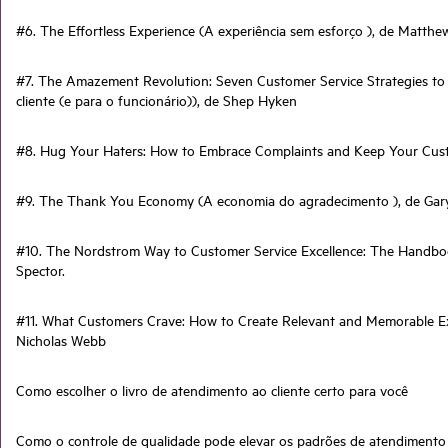
#6. The Effortless Experience (A experiência sem esforço ), de Matthe
#7. The Amazement Revolution: Seven Customer Service Strategies to C
cliente (e para o funcionário)), de Shep Hyken
#8. Hug Your Haters: How to Embrace Complaints and Keep Your Custom
#9. The Thank You Economy (A economia do agradecimento ), de Gar
#10. The Nordstrom Way to Customer Service Excellence: The Handbook
Spector.
#11. What Customers Crave: How to Create Relevant and Memorable Exp
Nicholas Webb
Como escolher o livro de atendimento ao cliente certo para você
Como o controle de qualidade pode elevar os padrões de atendimento 