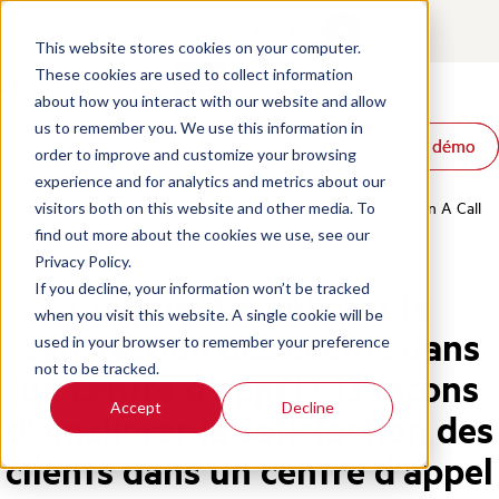
Contact
Login
FR
This website stores cookies on your computer.
These cookies are used to collect information
about how you interact with our website and allow
Produits
us to remember you. We use this information in
Réserver une démo
Réserver une démo
Solutions
order to improve and customize your browsing
Ressources
experience and for analytics and metrics about our
Home
/
Fr
/
Blog
/
13 Ways To Improve Customer Satisfaction In A Call
visitors both on this website and other media. To
Center
find out more about the cookies we use, see our
Privacy Policy.
If you decline, your information won’t be tracked
Comment améliorer la
when you visit this website. A single cookie will be
satisfaction des clients dans
used in your browser to remember your preference
not to be tracked.
un centre d'appel : 13 façons
Accept
Decline
d'améliorer la satisfaction des
clients dans un centre d'appel