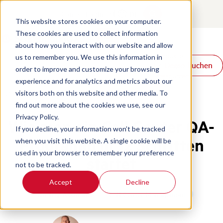
Contact
Login
DE
This website stores cookies on your computer.
These cookies are used to collect information
about how you interact with our website and allow
Produkte
us to remember you. We use this information in
Demo buchen
Demo buchen
Lösungen
order to improve and customize your browsing
Ressourcen
experience and for analytics and metrics about our
Home
/
De
/
Blog
/
Call Center Qa Program In 12 Steps
visitors both on this website and other media. To
find out more about the cookies we use, see our
Privacy Policy.
Wie man ein Call Center QA-
If you decline, your information won’t be tracked
Programm in 12 Schritten
when you visit this website. A single cookie will be
used in your browser to remember your preference
startet
not to be tracked.
Accept
Decline
Quality Assurance
Call Center Management