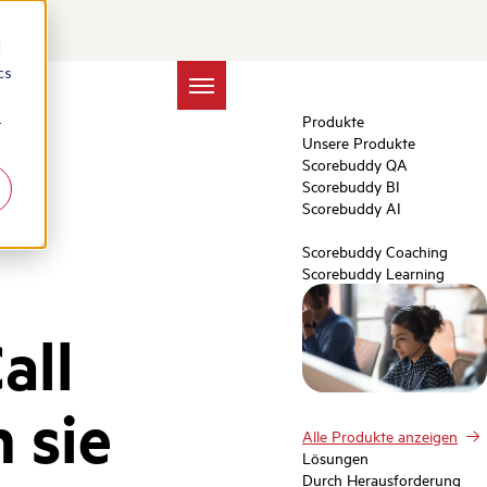
d
cs
Produkte
r
Unsere Produkte
Scorebuddy QA
Scorebuddy BI
Scorebuddy AI
Scorebuddy Coaching
Scorebuddy Learning
all
 sie
Alle Produkte anzeigen
Lösungen
Durch Herausforderung