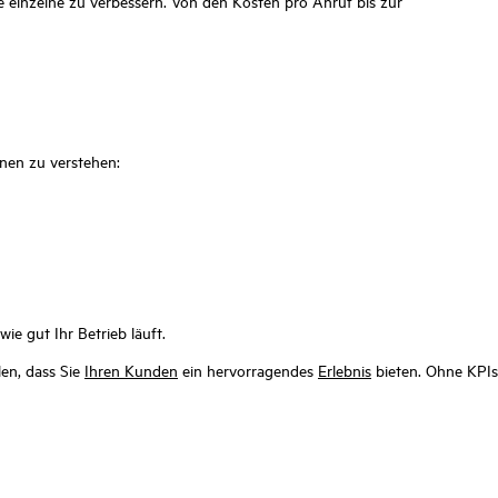
e einzelne zu verbessern. Von den Kosten pro Anruf bis zur
hnen zu verstehen:
e gut Ihr Betrieb läuft.
len, dass Sie
Ihren Kunden
ein hervorragendes
Erlebnis
bieten. Ohne KPIs