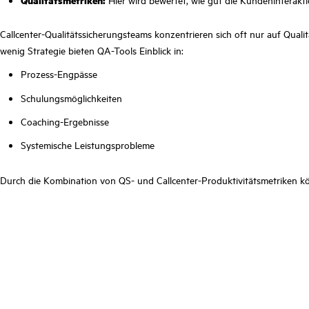
Qualitätsmetriken:
Hier wird bewertet, wie gut die Kundeninterakt
Callcenter-Qualitätssicherungsteams konzentrieren sich oft nur auf Qual
wenig Strategie bieten QA-Tools Einblick in:
Prozess-Engpässe
Schulungsmöglichkeiten
Coaching-Ergebnisse
Systemische Leistungsprobleme
Durch die Kombination von QS- und Callcenter-Produktivitätsmetriken kön