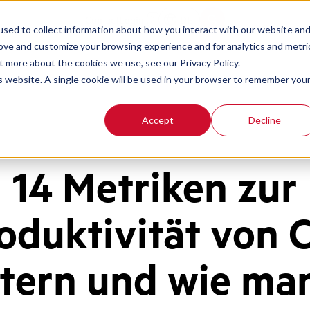
Contact
Login
DE
sed to collect information about how you interact with our website an
rove and customize your browsing experience and for analytics and metri
t more about the cookies we use, see our Privacy Policy.
is website. A single cookie will be used in your browser to remember you
Accept
Decline
14 Metriken zur
oduktivität von C
tern und wie man