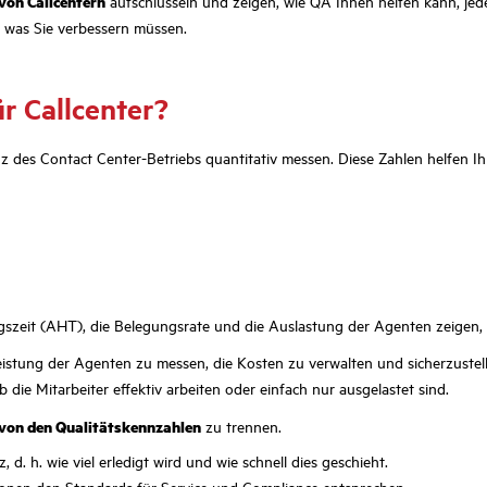
von Callcentern
aufschlüsseln und zeigen, wie QA Ihnen helfen kann, jed
nd was Sie verbessern müssen.
r Callcenter?
nz des Contact Center-Betriebs quantitativ messen. Diese Zahlen helfen I
szeit (AHT), die Belegungsrate und die Auslastung der Agenten zeigen, wi
Leistung der Agenten zu messen, die Kosten zu verwalten und sicherzustel
b die Mitarbeiter effektiv arbeiten oder einfach nur ausgelastet sind.
 von den Qualitätskennzahlen
zu trennen.
 d. h. wie viel erledigt wird und wie schnell dies geschieht.