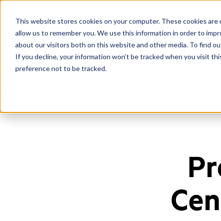
This website stores cookies on your computer. These cookies are u
allow us to remember you. We use this information in order to imp
about our visitors both on this website and other media. To find ou
If you decline, your information won’t be tracked when you visit th
preference not to be tracked.
Home
/
De
/
Blog
/
14 Call Center Productivity Metrics
Pr
Cen