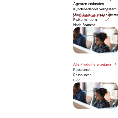
Agenten einbinden
Kundenerlebnis verbessern
Qualitätssicherung skalieren
Demo buchen
Demo buchen
Risiko mindern
Nach Branche
Alle Produkte anzeigen
Ressourcen
Ressourcen
Blog