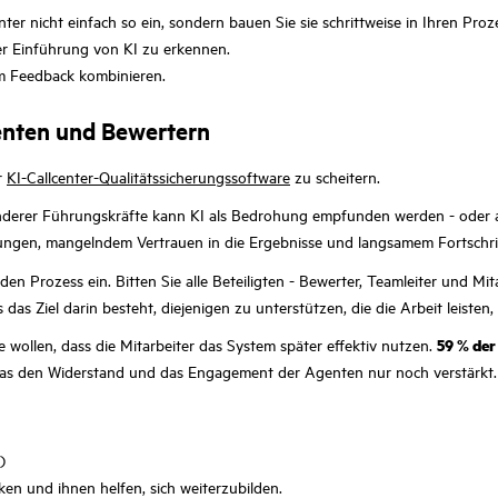
ter nicht einfach so ein, sondern bauen Sie sie schrittweise in Ihren Proz
er Einführung von KI zu erkennen.
em Feedback kombinieren.
enten und Bewertern
r
KI-Callcenter-Qualitätssicherungssoftware
zu scheitern.
erer Führungskräfte kann KI als Bedrohung empfunden werden - oder als
ungen, mangelndem Vertrauen in die Ergebnisse und langsamem Fortschri
en Prozess ein. Bitten Sie alle Beteiligten - Bewerter, Teamleiter und Mit
Ziel darin besteht, diejenigen zu unterstützen, die die Arbeit leisten, u
wollen, dass die Mitarbeiter das System später effektiv nutzen.
59 % der
was den Widerstand und das Engagement der Agenten nur noch verstärkt. 
)
ken und ihnen helfen, sich weiterzubilden.