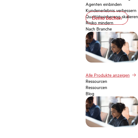
Agenten einbinden
Kundenerlebnis verbessern
Qualitätssicherung skalieren
Demo buchen
Demo buchen
Risiko mindern
Nach Branche
Alle Produkte anzeigen
Ressourcen
Ressourcen
Blog