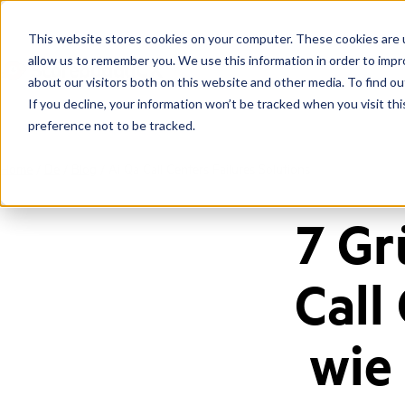
This website stores cookies on your computer. These cookies are u
allow us to remember you. We use this information in order to imp
about our visitors both on this website and other media. To find ou
If you decline, your information won’t be tracked when you visit th
preference not to be tracked.
Home
/
De
/
Blog
/
Ai Qa Call Centers Failures Solutions
7 Gr
Call
wie