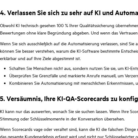
4. Verlassen Sie sich zu sehr auf KI und Autom
Obwohl KI technisch gesehen 100 % Ihrer Qualitätssicherung übernehmen 
Bewertungen ohne klare Begründung abgeben. Und wenn das Vertrauen ver
Wenn Sie sich ausschließlich auf die Automatisierung verlassen, sind Sie 
können Sie besser verstehen, warum die KI-Software bestimmte Entscheid
erklärbar und auf Ihre Ziele abgestimmt ist.
Schalten Sie Menschen nicht aus, sondern nutzen Sie sie, um KI-Ent
Überprüfen Sie Grenzfälle und markierte Anrufe manuell, um Verze
Kombinieren Sie Automatisierung mit menschlichen Erkenntnissen, u
5. Versäumnis, Ihre KI-QA-Scorecards zu konfig
KI kann nur das auswerten, wonach Sie sie suchen lassen. Wenn Ihre Score
Stimmung oder Schlüsselmomente in der Konversation übersehen.
Wenn Scorecards vage oder veraltet sind, kann die KI die falschen Dinge
das gesamte Kundenerlebnis erfasst wird und nicht nur Schlüsselwörter od