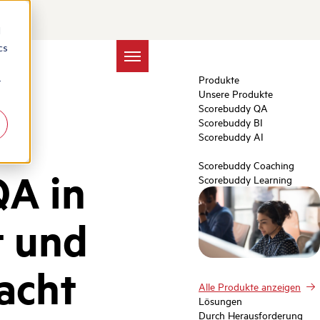
d
cs
Produkte
r
Unsere Produkte
Scorebuddy QA
Scorebuddy BI
Scorebuddy AI
Scorebuddy Coaching
QA in
Scorebuddy Learning
t und
acht
Alle Produkte anzeigen
Lösungen
Durch Herausforderung