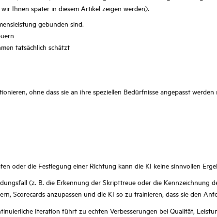
ir Ihnen später in diesem Artikel zeigen werden).
hmensleistung gebunden sind.
euern
men tatsächlich schätzt
nktionieren, ohne dass sie an ihre speziellen Bedürfnisse angepasst werd
n oder die Festlegung einer Richtung kann die KI keine sinnvollen Ergeb
dungsfall (z. B. die Erkennung der Skripttreue oder die Kennzeichnung d
nern, Scorecards anzupassen und die KI so zu trainieren, dass sie den A
ntinuierliche Iteration führt zu echten Verbesserungen bei Qualität, Leis