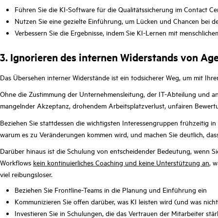
Führen Sie die KI-Software für die Qualitätssicherung im Contact Cen
Nutzen Sie eine gezielte Einführung, um Lücken und Chancen bei d
Verbessern Sie die Ergebnisse, indem Sie KI-Lernen mit menschlich
3. Ignorieren des internen Widerstands von Ag
Das Übersehen interner Widerstände ist ein todsicherer Weg, um mit Ihre
Ohne die Zustimmung der Unternehmensleitung, der IT-Abteilung und and
mangelnder Akzeptanz, drohendem Arbeitsplatzverlust, unfairen Bewert
Beziehen Sie stattdessen die wichtigsten Interessengruppen frühzeitig in d
warum es zu Veränderungen kommen wird, und machen Sie deutlich, dass das 
Darüber hinaus ist die Schulung von entscheidender Bedeutung, wenn Sie 
Workflows
kein kontinuierliches Coaching und keine Unterstützung an
, 
viel reibungsloser.
Beziehen Sie Frontline-Teams in die Planung und Einführung ein
Kommunizieren Sie offen darüber, was KI leisten wird (und was nicht
Investieren Sie in Schulungen, die das Vertrauen der Mitarbeiter stär