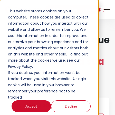
Solicite uma demonstração
This website stores cookies on your
computer. These cookies are used to collect
information about how you interact with our
website and allow us to remember you. We
use this information in order to improve and
Escolha um plano que
customize your browsing experience and for
seja
analytics and metrics about our visitors both
on this website and other media. To find out
adequado para sua
more about the cookies we use, see our
Privacy Policy.
empresa
If you decline, your information won’t be
tracked when you visit this website. A single
cookie will be used in your browser to
Negócios
remember your preference not to be
tracked.
Recursos incluídos
Accept
Decline